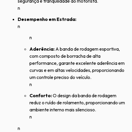
segurança e tranquilidade ao motorista.
n
Desempenho em Estrada:
n
n
Aderência:
A banda de rodagem esportiva,
com composto de borracha de alta
performance, garante excelente aderência em
curvas e em altas velocidades, proporcionando
um controle preciso do veículo.
n
Conforto:
O design da banda de rodagem
reduz o ruído de rolamento, proporcionando um
ambiente interno mais silencioso.
n
n