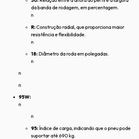
50:
Relação entre a altura do perfil e a largura
da banda de rodagem, em percentagem.
n
R:
Construção radial, que proporciona maior
resistência e flexibilidade.
n
18:
Diâmetro da roda em polegadas.
n
n
n
95W:
n
n
95:
Índice de carga, indicando que o pneu pode
suportar até 690 kg.