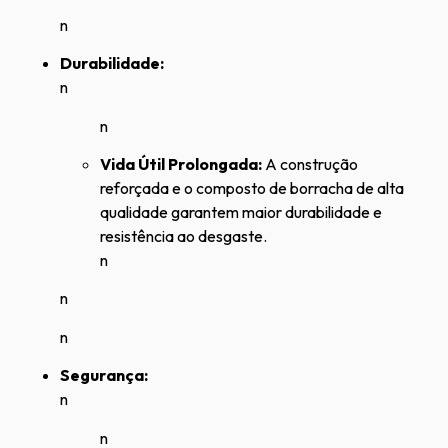
n
Durabilidade:
n
n
Vida Útil Prolongada:
A construção
reforçada e o composto de borracha de alta
qualidade garantem maior durabilidade e
resistência ao desgaste.
n
n
n
Segurança:
n
n