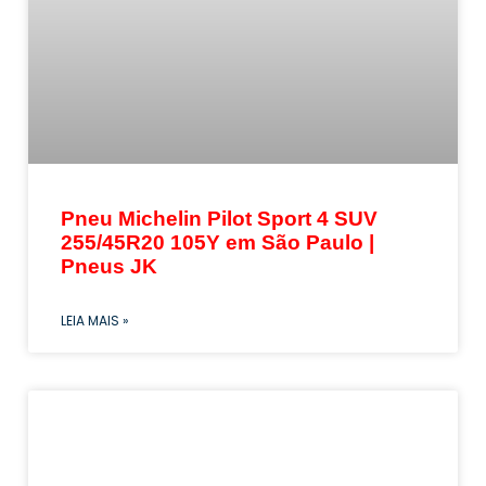
Pneu Michelin Pilot Sport 4 SUV
255/45R20 105Y em São Paulo |
Pneus JK
LEIA MAIS »