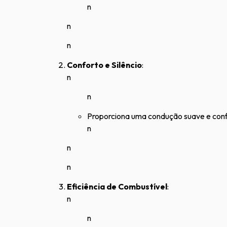
n
n
n
Conforto e Silêncio
:
n
n
Proporciona uma condução suave e confor
n
n
n
Eficiência de Combustível
:
n
n