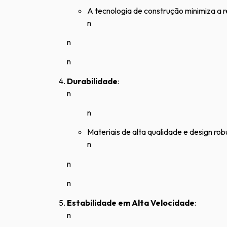
A tecnologia de construção minimiza a 
n
n
n
Durabilidade
:
n
n
Materiais de alta qualidade e design ro
n
n
n
Estabilidade em Alta Velocidade
:
n