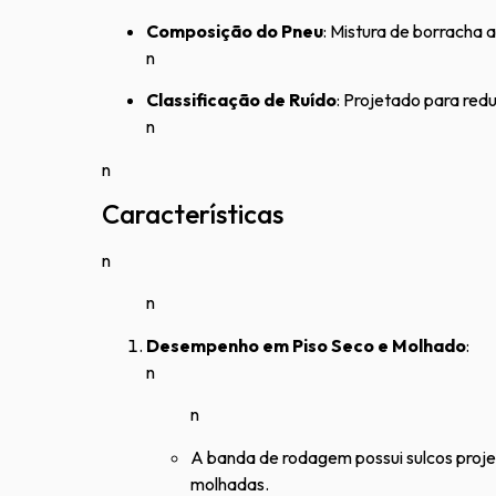
Composição do Pneu
: Mistura de borracha 
n
Classificação de Ruído
: Projetado para red
n
n
Características
n
n
Desempenho em Piso Seco e Molhado
:
n
n
A banda de rodagem possui sulcos proj
molhadas.