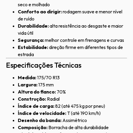
seco e molhado
Conforto ao dirigir:
rodagem suave e menor nível
de ruído
Durabilidade:
alta resistência ao desgaste e maior
vida útil
Segurança:
melhor controle em frenagens e curvas
Estabilidade:
direção firme em diferentes tipos de
estrada
Especificações Técnicas
Medida:
175/70 R13
Largura:
175 mm
Altura do flanco:
70%
Construção:
Radial
Índice de carga:
82 (até 475 kg por pneu)
Índice de velocidade:
T (até 190 km/h)
Desenho da banda:
Assimétrico
Composição:
Borracha de alta durabilidade