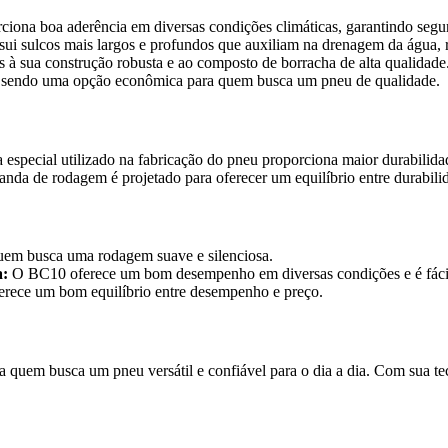
ona boa aderência em diversas condições climáticas, garantindo segur
i sulcos mais largos e profundos que auxiliam na drenagem da água, 
 à sua construção robusta e ao composto de borracha de alta qualidade
 sendo uma opção econômica para quem busca um pneu de qualidade.
special utilizado na fabricação do pneu proporciona maior durabilidade
nda de rodagem é projetado para oferecer um equilíbrio entre durabili
uem busca uma rodagem suave e silenciosa.
a:
O BC10 oferece um bom desempenho em diversas condições e é fácil
ece um bom equilíbrio entre desempenho e preço.
em busca um pneu versátil e confiável para o dia a dia. Com sua tec