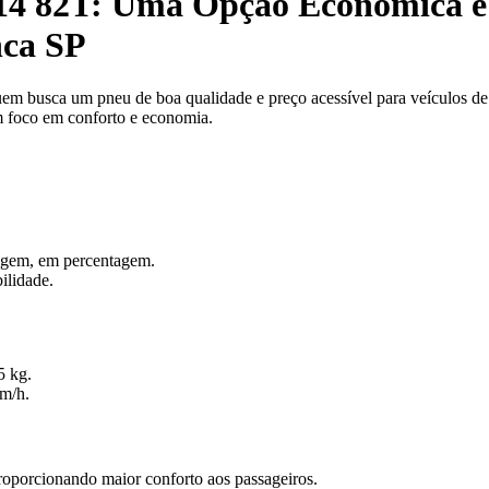
4 82T: Uma Opção Econômica e C
nca SP
 busca um pneu de boa qualidade e preço acessível para veículos d
 foco em conforto e economia.
odagem, em percentagem.
ilidade.
5 kg.
km/h.
oporcionando maior conforto aos passageiros.