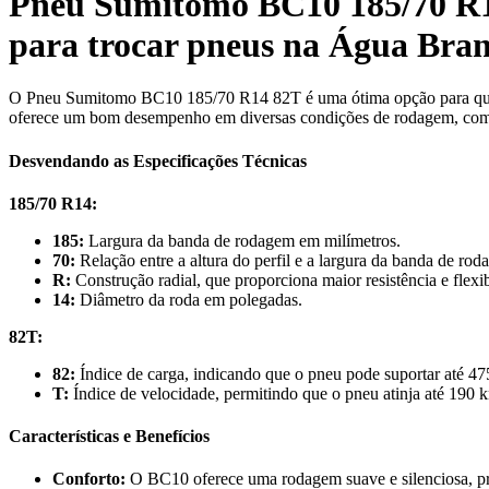
Pneu Sumitomo BC10 185/70 R1
para trocar pneus na Água Bra
O Pneu Sumitomo BC10 185/70 R14 82T é uma ótima opção para quem
oferece um bom desempenho em diversas condições de rodagem, com
Desvendando as Especificações Técnicas
185/70 R14:
185:
Largura da banda de rodagem em milímetros.
70:
Relação entre a altura do perfil e a largura da banda de r
R:
Construção radial, que proporciona maior resistência e flexib
14:
Diâmetro da roda em polegadas.
82T:
82:
Índice de carga, indicando que o pneu pode suportar até 47
T:
Índice de velocidade, permitindo que o pneu atinja até 190 
Características e Benefícios
Conforto:
O BC10 oferece uma rodagem suave e silenciosa, pr