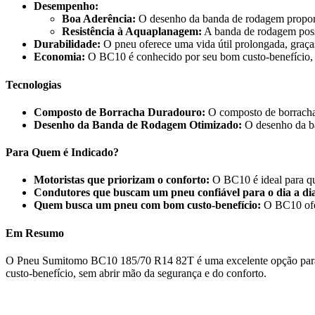
Desempenho:
Boa Aderência:
O desenho da banda de rodagem proporci
Resistência à Aquaplanagem:
A banda de rodagem possu
Durabilidade:
O pneu oferece uma vida útil prolongada, graças
Economia:
O BC10 é conhecido por seu bom custo-benefício,
Tecnologias
Composto de Borracha Duradouro:
O composto de borracha e
Desenho da Banda de Rodagem Otimizado:
O desenho da ba
Para Quem é Indicado?
Motoristas que priorizam o conforto:
O BC10 é ideal para q
Condutores que buscam um pneu confiável para o dia a di
Quem busca um pneu com bom custo-benefício:
O BC10 ofer
Em Resumo
O Pneu Sumitomo BC10 185/70 R14 82T é uma excelente opção para qu
custo-benefício, sem abrir mão da segurança e do conforto.