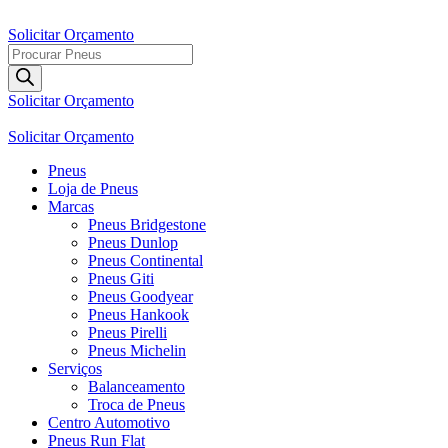
Ir
para
Solicitar Orçamento
o
Pesquisar
conteúdo
produtos
Solicitar Orçamento
Solicitar Orçamento
Pneus
Loja de Pneus
Marcas
Pneus Bridgestone
Pneus Dunlop
Pneus Continental
Pneus Giti
Pneus Goodyear
Pneus Hankook
Pneus Pirelli
Pneus Michelin
Serviços
Balanceamento
Troca de Pneus
Centro Automotivo
Pneus Run Flat