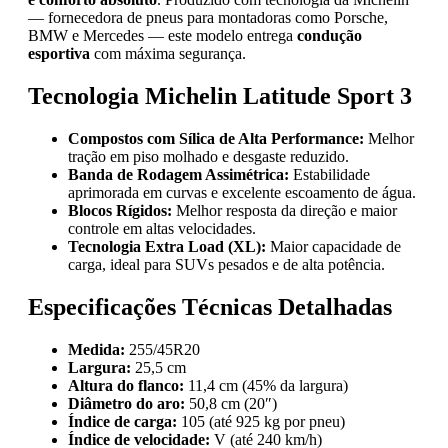
— fornecedora de pneus para montadoras como Porsche,
BMW e Mercedes — este modelo entrega
condução
esportiva
com máxima segurança.
Tecnologia Michelin Latitude Sport 3
Compostos com Sílica de Alta Performance:
Melhor
tração em piso molhado e desgaste reduzido.
Banda de Rodagem Assimétrica:
Estabilidade
aprimorada em curvas e excelente escoamento de água.
Blocos Rígidos:
Melhor resposta da direção e maior
controle em altas velocidades.
Tecnologia Extra Load (XL):
Maior capacidade de
carga, ideal para SUVs pesados e de alta potência.
Especificações Técnicas Detalhadas
Medida:
255/45R20
Largura:
25,5 cm
Altura do flanco:
11,4 cm (45% da largura)
Diâmetro do aro:
50,8 cm (20″)
Índice de carga:
105 (até 925 kg por pneu)
Índice de velocidade:
V (até 240 km/h)