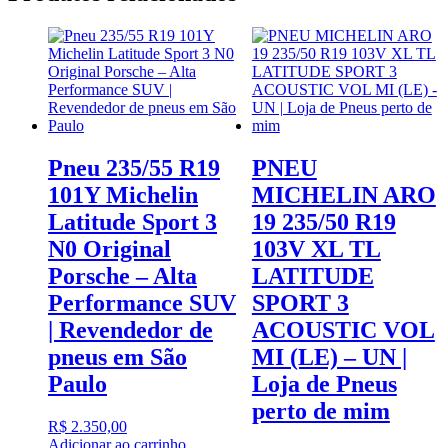
Pneu 235/55 R19
PNEU
101Y Michelin
MICHELIN ARO
Latitude Sport 3
19 235/50 R19
N0 Original
103V XL TL
Porsche – Alta
LATITUDE
Performance SUV
SPORT 3
| Revendedor de
ACOUSTIC VOL
pneus em São
MI (LE) – UN |
Paulo
Loja de Pneus
perto de mim
R$
2.350,00
Adicionar ao carrinho