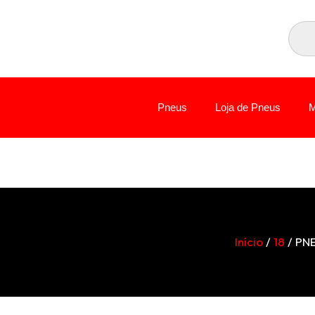
Pneus
Loja de Pneus
M
Início
/
18
/ PNE