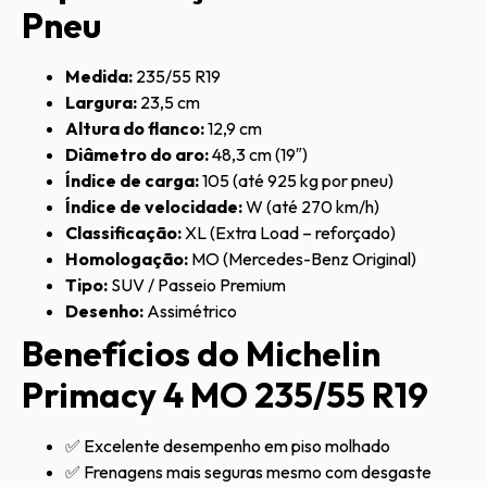
Pneu
Medida:
235/55 R19
Largura:
23,5 cm
Altura do flanco:
12,9 cm
Diâmetro do aro:
48,3 cm (19″)
Índice de carga:
105 (até 925 kg por pneu)
Índice de velocidade:
W (até 270 km/h)
Classificação:
XL (Extra Load – reforçado)
Homologação:
MO (Mercedes-Benz Original)
Tipo:
SUV / Passeio Premium
Desenho:
Assimétrico
Benefícios do Michelin
Primacy 4 MO 235/55 R19
✅ Excelente desempenho em piso molhado
✅ Frenagens mais seguras mesmo com desgaste