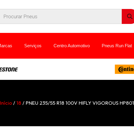
arcas
Serviços
Centro Automotivo
Pneus Run Flat
Início
/
18
/ PNEU 235/55 R18 100V HIFLY VIGOROUS HP801