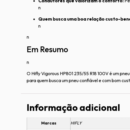
Condutores que valorizam o conforto:
Per
n
Quem busca uma boa relação custo-bene
n
n
Em Resumo
n
O Hifly Vigorous HP801 235/55 R18 100V é um pneu 
para quem busca um pneu confiável e com bom custo
Informação adicional
Marcas
HIFLY