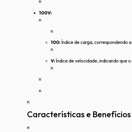
n
100V:
n
n
100:
Índice de carga, correspondendo 
n
V:
Índice de velocidade, indicando que 
n
n
n
n
Características e Benefícios
n