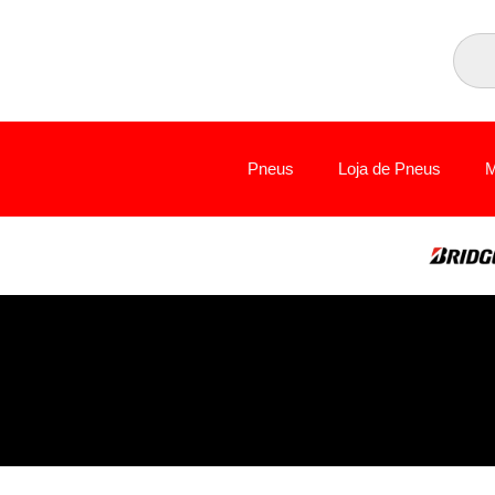
Pneus
Loja de Pneus
M