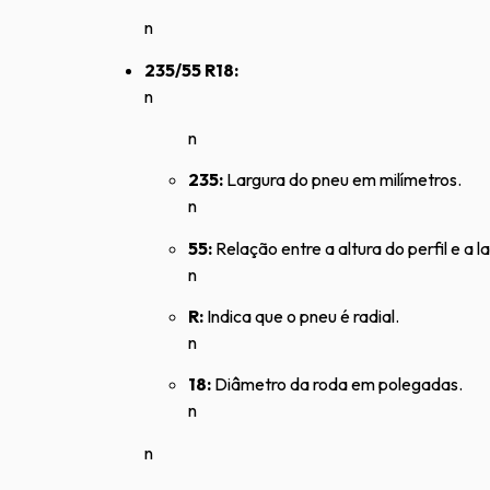
n
235/55 R18:
n
n
235:
Largura do pneu em milímetros.
n
55:
Relação entre a altura do perfil e a
n
R:
Indica que o pneu é radial.
n
18:
Diâmetro da roda em polegadas.
n
n