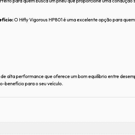
feito para quem busca um pneu que proporcione uma condução su
fício:
O Hifly Vigorous HP801 é uma excelente opção para quem 
de alta performance que oferece um bom equilíbrio entre desem
-benefício para o seu veículo.