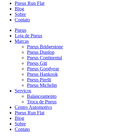
Pneus Run Flat
Blog
Sobre
Contato
Pneus
Loja de Pneus
Marcas
Pneus Bridgestone
Pneus Dunlop
Pneus Continental
Pneus Giti
Pneus Goodyear
Pneus Hankook
Pneus Pirelli
Pneus Michelin
Serviços
Balanceamento
Troca de Pneus
Centro Automotivo
Pneus Run Flat
Blog
Sobre
Contato