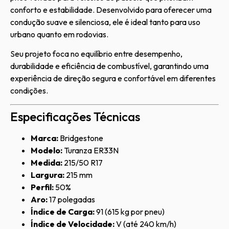
conforto e estabilidade. Desenvolvido para oferecer uma
condução suave e silenciosa, ele é ideal tanto para uso
urbano quanto em rodovias.
Seu projeto foca no equilíbrio entre desempenho,
durabilidade e eficiência de combustível, garantindo uma
experiência de direção segura e confortável em diferentes
condições.
Especificações Técnicas
Marca:
Bridgestone
Modelo:
Turanza ER33N
Medida:
215/50 R17
Largura:
215 mm
Perfil:
50%
Aro:
17 polegadas
Índice de Carga:
91 (615 kg por pneu)
Índice de Velocidade:
V (até 240 km/h)