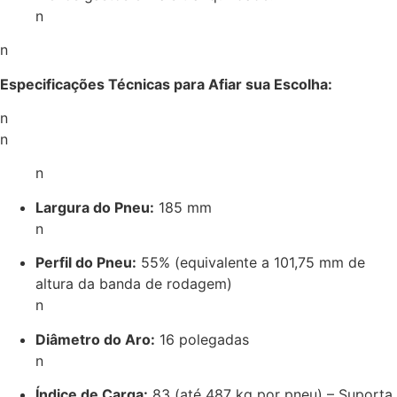
n
n
Especificações Técnicas para Afiar sua Escolha:
n
n
n
Largura do Pneu:
185 mm
n
Perfil do Pneu:
55% (equivalente a 101,75 mm de
altura da banda de rodagem)
n
Diâmetro do Aro:
16 polegadas
n
Índice de Carga:
83 (até 487 kg por pneu) – Suporta