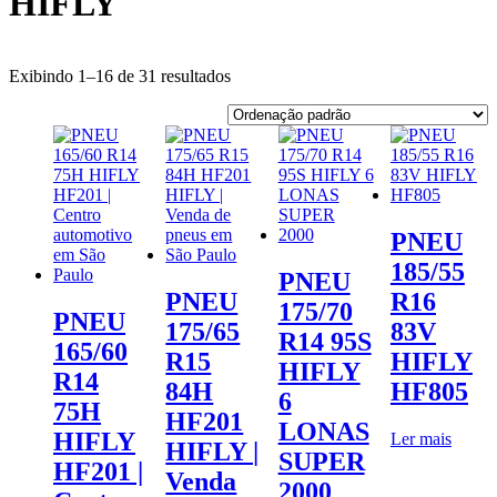
HIFLY
Exibindo 1–16 de 31 resultados
PNEU
185/55
PNEU
PNEU
R16
175/70
PNEU
175/65
83V
R14 95S
165/60
R15
HIFLY
HIFLY
R14
84H
HF805
6
75H
HF201
LONAS
HIFLY
Ler mais
HIFLY |
SUPER
HF201 |
Venda
2000