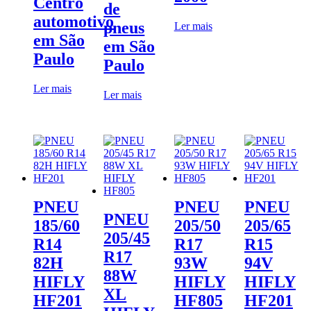
Centro
de
automotivo
pneus
Ler mais
em São
em São
Paulo
Paulo
Ler mais
Ler mais
PNEU
PNEU
PNEU
PNEU
185/60
205/50
205/65
205/45
R14
R17
R15
R17
82H
93W
94V
88W
HIFLY
HIFLY
HIFLY
XL
HF201
HF805
HF201