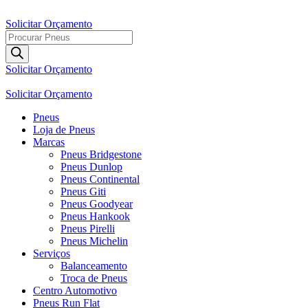
Ir
para
Solicitar Orçamento
o
Pesquisar
conteúdo
produtos
Solicitar Orçamento
Solicitar Orçamento
Pneus
Loja de Pneus
Marcas
Pneus Bridgestone
Pneus Dunlop
Pneus Continental
Pneus Giti
Pneus Goodyear
Pneus Hankook
Pneus Pirelli
Pneus Michelin
Serviços
Balanceamento
Troca de Pneus
Centro Automotivo
Pneus Run Flat