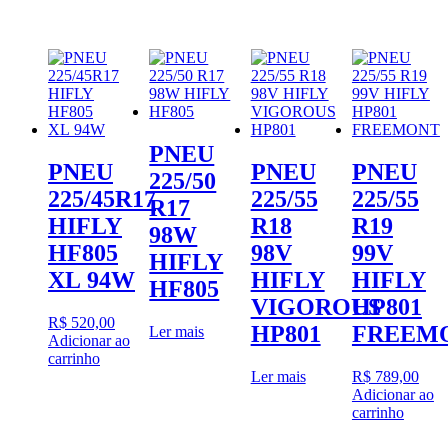
PNEU
PNEU
PNEU
PNEU
225/50
225/45R17
225/55
225/55
R17
HIFLY
R18
R19
98W
HF805
98V
99V
HIFLY
XL 94W
HIFLY
HIFLY
HF805
VIGOROUS
HP801
R$
520,00
HP801
FREEM
Ler mais
Adicionar ao
carrinho
Ler mais
R$
789,00
Adicionar ao
carrinho