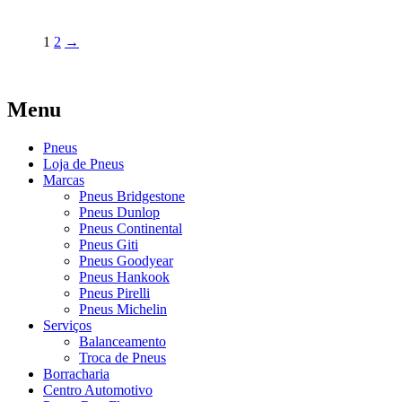
1
2
→
Menu
Pneus
Loja de Pneus
Marcas
Pneus Bridgestone
Pneus Dunlop
Pneus Continental
Pneus Giti
Pneus Goodyear
Pneus Hankook
Pneus Pirelli
Pneus Michelin
Serviços
Balanceamento
Troca de Pneus
Borracharia
Centro Automotivo