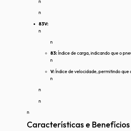
n
n
83V:
n
n
83:
Índice de carga, indicando que o pne
n
V:
Índice de velocidade, permitindo que 
n
n
n
n
Características e Benefícios