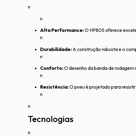
n
n
Alta Performance:
O HF805 oferece excelen
n
Durabilidade:
A construção robusta e o comp
n
Conforto:
O desenho da banda de rodagem mi
n
Resistência:
O pneu é projetado para resistir
n
n
Tecnologias
n