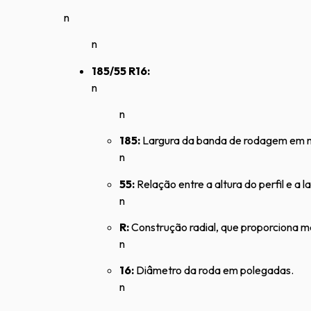
n
n
185/55 R16:
n
n
185:
Largura da banda de rodagem em m
n
55:
Relação entre a altura do perfil e 
n
R:
Construção radial, que proporciona mai
n
16:
Diâmetro da roda em polegadas.
n