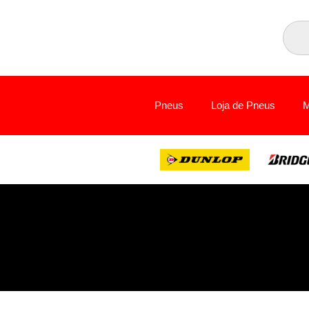
Pneus
Loja de Pneus
M