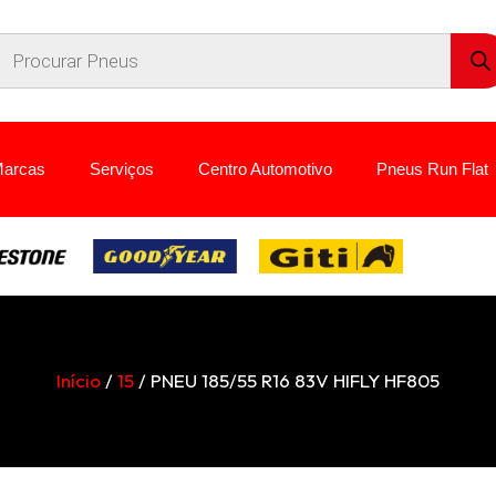
arcas
Serviços
Centro Automotivo
Pneus Run Flat
Início
/
15
/ PNEU 185/55 R16 83V HIFLY HF805