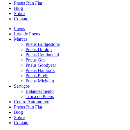
Pneus Run Flat
Blog
Sobre
Contato
Pneus
Loja de Pneus
Marcas
Pneus Bridgestone
Pneus Dunlop
Pneus Continental
Pneus Giti
Pneus Goodyear
Pneus Hankook
Pneus Pirelli
Pneus Michelin
Serviços
Balanceamento
Troca de Pneus
Centro Automotivo
Pneus Run Flat
Blog
Sobre
Contato