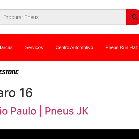
arcas
Serviços
Centro Automotivo
Pneus Run Flat
aro 16
o Paulo | Pneus JK