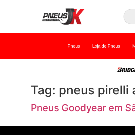
Pneus
Loja de Pneus
M
Tag:
pneus pirelli 
Pneus Goodyear em Sã