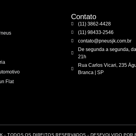
Contato
(11) 3862-4428
(11) 98433-2546
Pneus
contato@pneusjk.com.br
De segunda a segunda, da
21h
ria
Rua Carlos Vicari, 235 Ág
utomotivo
Branca | SP
n Flat
K - TODOS OS DIREITOS RESERVADOS - DESEVOLVIDO POR 