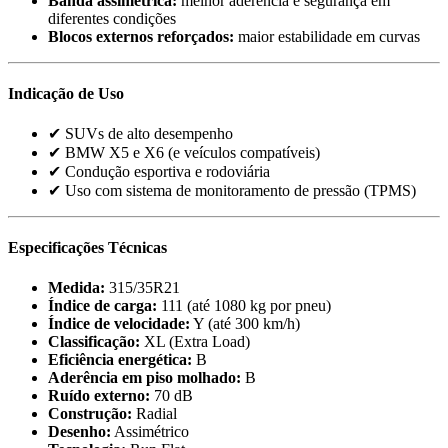
Banda assimétrica:
melhor aderência e segurança em
diferentes condições
Blocos externos reforçados:
maior estabilidade em curvas
Indicação de Uso
✔ SUVs de alto desempenho
✔ BMW X5 e X6 (e veículos compatíveis)
✔ Condução esportiva e rodoviária
✔ Uso com sistema de monitoramento de pressão (TPMS)
Especificações Técnicas
Medida:
315/35R21
Índice de carga:
111 (até 1080 kg por pneu)
Índice de velocidade:
Y (até 300 km/h)
Classificação:
XL (Extra Load)
Eficiência energética:
B
Aderência em piso molhado:
B
Ruído externo:
70 dB
Construção:
Radial
Desenho:
Assimétrico