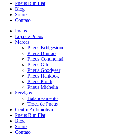
Pneus Run Flat
Blog
Sobre
Contato
Pneus
Loja de Pneus
Marcas
Pneus Bridgestone
Pneus Dunlop
Pneus Continental
Pneus Giti
Pneus Goodyear
Pneus Hankook
Pneus Pirelli
Pneus Michelin
Serviços
Balanceamento
Troca de Pneus
Centro Automotivo
Pneus Run Flat
Blog
Sobre
Contato