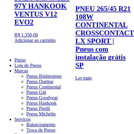
97Y HANKOOK
PNEU 265/45 R21
VENTUS V12
108W
EVO2
CONTINENTAL
CROSSCONTACT
R$
1.350,00
LX SPORT |
Adicionar ao carrinho
Pneus com
instalação grátis
Pneus
SP
Loja de Pneus
Marcas
Pneus Bridgestone
Ler mais
Pneus Dunlop
Pneus Continental
Pneus Giti
Pneus Goodyear
Pneus Hankook
Pneus Pirelli
Pneus Michelin
Serviços
Balanceamento
Troca de Pneus