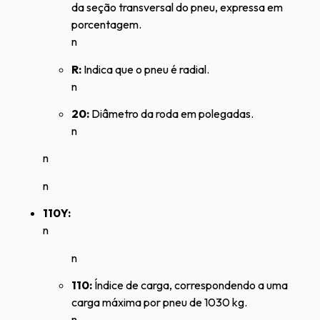
da seção transversal do pneu, expressa em
porcentagem.
n
R:
Indica que o pneu é radial.
n
20:
Diâmetro da roda em polegadas.
n
n
n
110Y:
n
n
110:
Índice de carga, correspondendo a uma
carga máxima por pneu de 1030 kg.
n