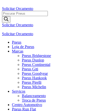
Ir
para
Solicitar Orçamento
o
Pesquisar
conteúdo
produtos
Solicitar Orçamento
Solicitar Orçamento
Pneus
Loja de Pneus
Marcas
Pneus Bridgestone
Pneus Dunlop
Pneus Continental
Pneus Giti
Pneus Goodyear
Pneus Hankook
Pneus Pirelli
Pneus Michelin
Serviços
Balanceamento
Troca de Pneus
Centro Automotivo
Pneus Run Flat