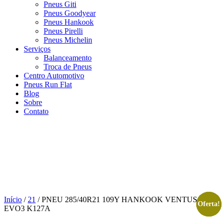
Pneus Giti
Pneus Goodyear
Pneus Hankook
Pneus Pirelli
Pneus Michelin
Serviços
Balanceamento
Troca de Pneus
Centro Automotivo
Pneus Run Flat
Blog
Sobre
Contato
Início
/
21
/ PNEU 285/40R21 109Y HANKOOK VENTUS S1
Oferta!
Oferta!
EVO3 K127A