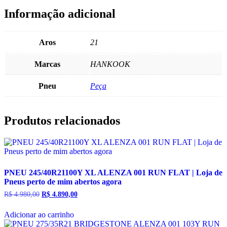
Informação adicional
Aros
21
Marcas
HANKOOK
Pneu
Peça
Produtos relacionados
PNEU 245/40R21100Y XL ALENZA 001 RUN FLAT | Loja de
Pneus perto de mim abertos agora
R$
4.980,00
O
R$
4.890,00
O
preço
preço
original
atual
Adicionar ao carrinho
era:
é:
R$ 4.980,00.
R$ 4.890,00.