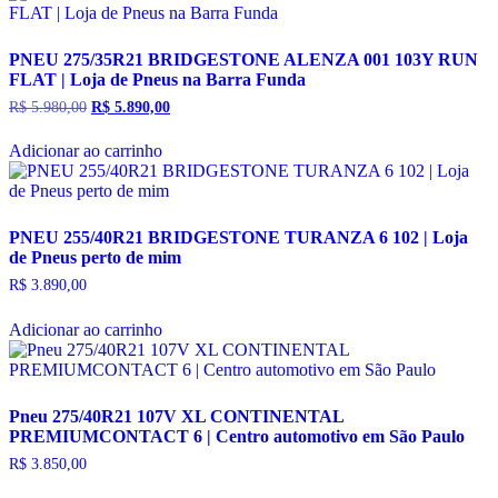
PNEU 275/35R21 BRIDGESTONE ALENZA 001 103Y RUN
FLAT | Loja de Pneus na Barra Funda
R$
5.980,00
O
R$
5.890,00
O
preço
preço
original
atual
Adicionar ao carrinho
era:
é:
R$ 5.980,00.
R$ 5.890,00.
PNEU 255/40R21 BRIDGESTONE TURANZA 6 102 | Loja
de Pneus perto de mim
R$
3.890,00
Adicionar ao carrinho
Pneu 275/40R21 107V XL CONTINENTAL
PREMIUMCONTACT 6 | Centro automotivo em São Paulo
R$
3.850,00