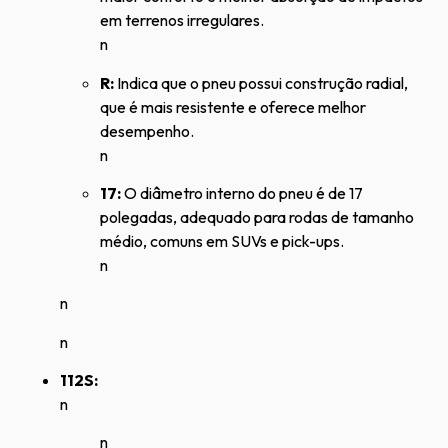
em terrenos irregulares.
n
R:
Indica que o pneu possui construção radial,
que é mais resistente e oferece melhor
desempenho.
n
17:
O diâmetro interno do pneu é de 17
polegadas, adequado para rodas de tamanho
médio, comuns em SUVs e pick-ups.
n
n
n
112S:
n
n