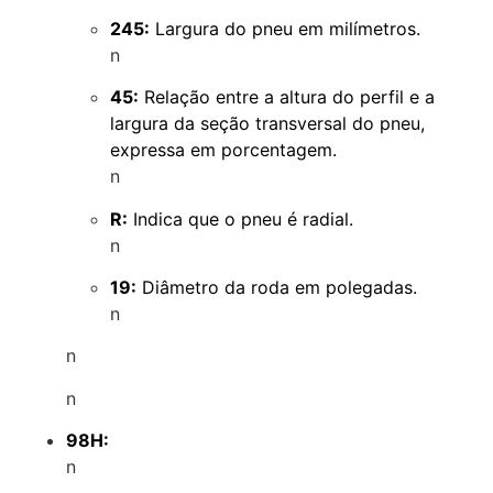
245:
Largura do pneu em milímetros.
n
45:
Relação entre a altura do perfil e a
largura da seção transversal do pneu,
expressa em porcentagem.
n
R:
Indica que o pneu é radial.
n
19:
Diâmetro da roda em polegadas.
n
n
n
98H:
n