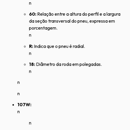
n
60:
Relação entre a altura do perfil e a largura
da seção transversal do pneu, expressa em
porcentagem.
n
R:
Indica que o pneu é radial.
n
18:
Diâmetro da roda em polegadas.
n
n
n
107W:
n
n