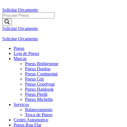
Ir
para
Solicitar Orçamento
o
Pesquisar
conteúdo
produtos
Solicitar Orçamento
Solicitar Orçamento
Pneus
Loja de Pneus
Marcas
Pneus Bridgestone
Pneus Dunlop
Pneus Continental
Pneus Giti
Pneus Goodyear
Pneus Hankook
Pneus Pirelli
Pneus Michelin
Serviços
Balanceamento
Troca de Pneus
Centro Automotivo
Pneus Run Flat