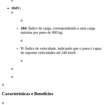
n
104V:
n
n
104:
Índice de carga, correspondendo a uma carga
máxima por pneu de 900 kg.
n
V:
Índice de velocidade, indicando que o pneu é capaz
de suportar velocidades até 240 km/h.
n
n
n
n
Características e Benefícios
n