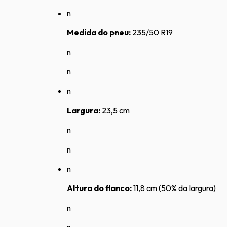
n
Medida do pneu:
235/50 R19
n
n
n
Largura:
23,5 cm
n
n
n
Altura do flanco:
11,8 cm (50% da largura)
n