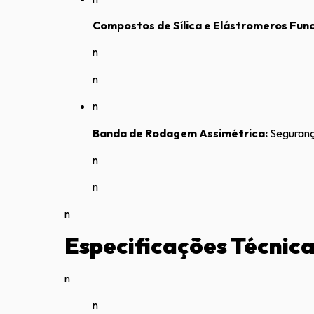
Compostos de Sílica e Elástromeros Func
n
n
n
Banda de Rodagem Assimétrica:
Segurança
n
n
n
Especificações Técnic
n
n