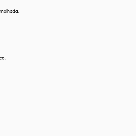
a molhada.
co.