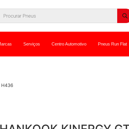
arcas
Serviços
Centro Automotivo
Pneus Run Flat
 H436
H HANKOOK KINERGY G