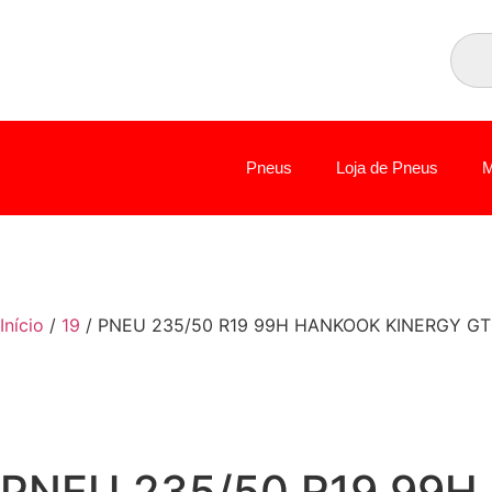
Pneus
Loja de Pneus
M
Início
/
19
/ PNEU 235/50 R19 99H HANKOOK KINERGY GT
PNEU 235/50 R19 99