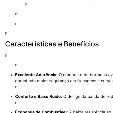
n
n
n
n
Características e Benefícios
n
n
Excelente Aderência:
O composto de borracha ava
garantindo maior segurança em frenagens e curvas
n
Conforto e Baixo Ruído:
O design da banda de rod
n
Economia de Combustível:
A baixa resistência ao