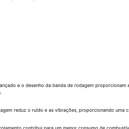
nçado e o desenho da banda de rodagem proporcionam ex
.
agem reduz o ruído e as vibrações, proporcionando uma c
 rolamento contribui para um menor consumo de combustív