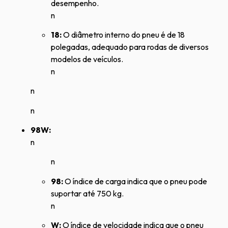
desempenho.
n
18:
O diâmetro interno do pneu é de 18
polegadas, adequado para rodas de diversos
modelos de veículos.
n
n
n
98W:
n
n
98:
O índice de carga indica que o pneu pode
suportar até 750 kg.
n
W:
O índice de velocidade indica que o pneu