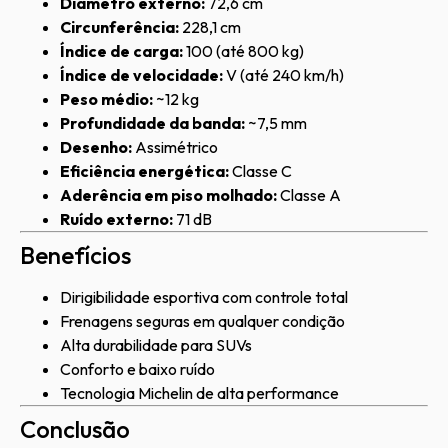
Diâmetro externo:
72,6 cm
Circunferência:
228,1 cm
Índice de carga:
100 (até 800 kg)
Índice de velocidade:
V (até 240 km/h)
Peso médio:
~12 kg
Profundidade da banda:
~7,5 mm
Desenho:
Assimétrico
Eficiência energética:
Classe C
Aderência em piso molhado:
Classe A
Ruído externo:
71 dB
Benefícios
Dirigibilidade esportiva com controle total
Frenagens seguras em qualquer condição
Alta durabilidade para SUVs
Conforto e baixo ruído
Tecnologia Michelin de alta performance
Conclusão