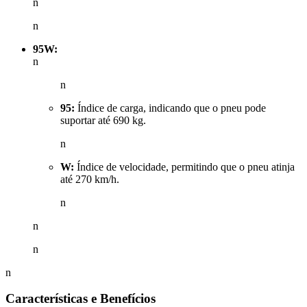
n
n
95W:
n
n
95:
Índice de carga, indicando que o pneu pode
suportar até 690 kg.
n
W:
Índice de velocidade, permitindo que o pneu atinja
até 270 km/h.
n
n
n
n
Características e Benefícios