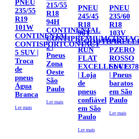
PNEU
215/55
PNEU
PNEU
235/55
R18
245/45
235/60
R19
94H‎
R18
R18
101W
CONTINENTAL
96Y
103V
CONTINENTAL
CONTIPREMIUMCONTAC
GOODYEAR
PIRELL
CONTISPORTCONTACT
2 |
RUN
PZERO
5 SUV |
Pneus
FLAT
ROSSO
Troca
Zona
EXCELLENCE
SUV1378
de
Oeste
| Loja
| Pneus
pneus
São
de
baratos
Água
Paulo
pneus
em São
Branca
confiável
Paulo
Ler mais
em São
Ler mais
Ler mais
Paulo
Ler mais