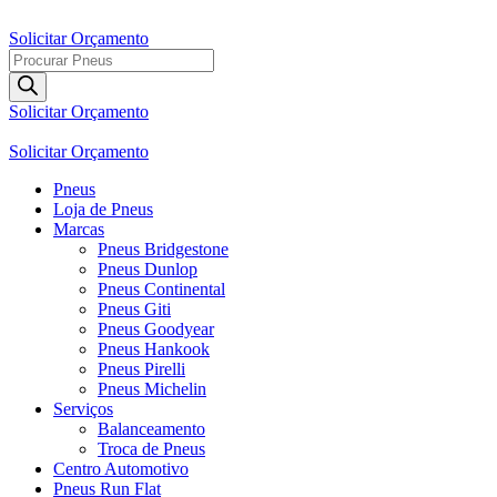
Ir
para
Solicitar Orçamento
o
Pesquisar
conteúdo
produtos
Solicitar Orçamento
Solicitar Orçamento
Pneus
Loja de Pneus
Marcas
Pneus Bridgestone
Pneus Dunlop
Pneus Continental
Pneus Giti
Pneus Goodyear
Pneus Hankook
Pneus Pirelli
Pneus Michelin
Serviços
Balanceamento
Troca de Pneus
Centro Automotivo
Pneus Run Flat