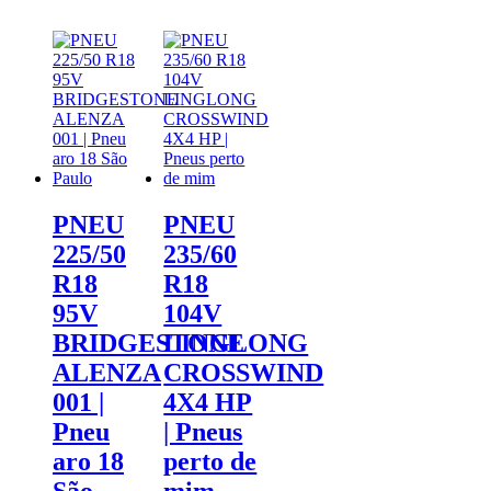
PNEU
PNEU
225/50
235/60
R18
R18
95V
104V
BRIDGESTONE
LINGLONG
ALENZA
CROSSWIND
001 |
4X4 HP
Pneu
| Pneus
aro 18
perto de
São
mim