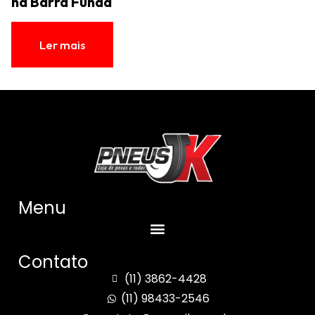
na Barra Funda
Ler mais
Menu
Contato
(11) 3862-4428
(11) 98433-2546