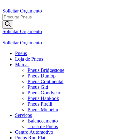
Ir
para
Solicitar Orçamento
o
Pesquisar
conteúdo
produtos
Solicitar Orçamento
Solicitar Orçamento
Pneus
Loja de Pneus
Marcas
Pneus Bridgestone
Pneus Dunlop
Pneus Continental
Pneus Giti
Pneus Goodyear
Pneus Hankook
Pneus Pirelli
Pneus Michelin
Serviços
Balanceamento
Troca de Pneus
Centro Automotivo
Pneus Run Flat